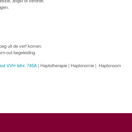
sie, angst of verdriet.
ggen.
oeg uit de verf komen.
urn-out begeleiding
ut VVH lidnr. 745A
| Haptotherapie | Haptonomie | Haptonoom